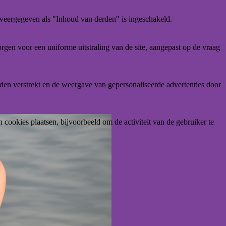
weergegeven als "Inhoud van derden" is ingeschakeld.
gen voor een uniforme uitstraling van de site, aangepast op de vraag
ddels mijn diploma voor allround masseuse behaald. En sinds 8-
n daar.
die ik gemaakt heb in mijn leven. Ik wordt erg blij van het
lf van een stevige massage, dus ik geef meestal ook stevige
den verstrekt en de weergave van gepersonaliseerde advertenties door
an ook altijd met alle aandacht en wensen van de klant die bij
ookies plaatsen, bijvoorbeeld om de activiteit van de gebruiker te