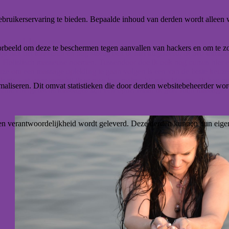
bruikerservaring te bieden. Bepaalde inhoud van derden wordt alleen 
smaralda.
rbeeld om deze te beschermen tegen aanvallen van hackers en om te zor
tijd aan het masseren en nog steeds ben ik niet uitgeleerd. Ik heb inmi
 Holistisch masseuse noemen. Tussendoor doe ik ook nog cursus hier e
ze om een massage opleiding te gaan volgen is een van de beste keuzes 
ik zie wat voor verschil ik er mee kan maken bij mijn klanten. Ik hou ze
aliseren. Dit omvat statistieken die door derden websitebeheerder wor
hte energetische massages zijn een optie. Maar ik geef mijn massages d
n verantwoordelijkheid wordt geleverd. Deze derden kunnen hun eigen c