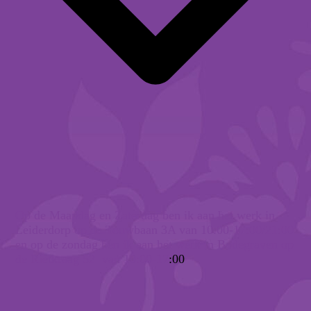
Op de Maandag en Zaterdag ben ik aan het werk in
Leiderdorp op de Touwbaan 3A van 10:00-17:00/21:00
en op de zondag ben ik aan het werk in Bodegraven op
de Rietkraag 52
van 10:00-17
:00